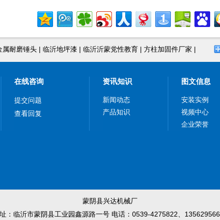
金属耐磨锤头
|
临沂地坪漆
|
临沂沂蒙党性教育
|
方柱加固件厂家
|
在线咨询
资讯知识
图文信息
新闻动态
安装实例
提交问题
产品知识
视频中心
查看回复
企业荣誉
蒙阴县兴达机械厂
址：临沂市蒙阴县工业园鑫源路一号 电话：0539-4275822、135629566